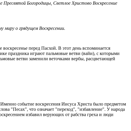
ние Пресвятой Богородицы, Светлое Христово Воскресение
му миру о грядущем Воскресении.
 воскресенье перед Пасхой. В этот день вспоминается
ке праздника играют пальмовые ветви (вайи), с которыми
альмовые ветви заменили веточками вербы, расцветающей
. Именно событие воскресения Иисуса Христа было предметом
ова "Песах", что означает "переход", "избавление". У народа
оскресением избавил верующих от рабства греха и люди