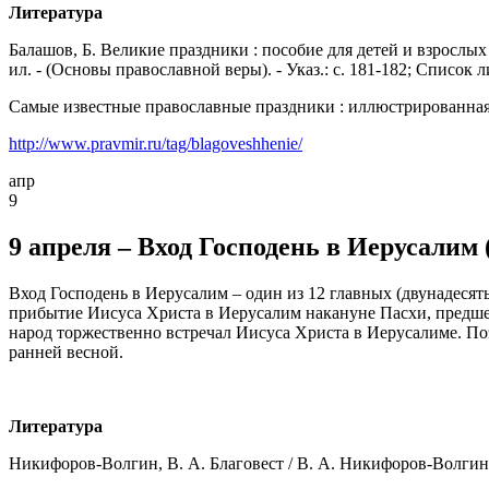
Литература
Балашов, Б. Великие праздники : пособие для детей и взрослых
ил. - (Основы православной веры). - Указ.: с. 181-182; Список ли
Самые известные православные праздники : иллюстрированная энц
http://www.pravmir.ru/tag/blagoveshhenie/
апр
9
9 апреля – Вход Господень в Иерусалим 
Вход Господень в Иерусалим – один из 12 главных (двунадесят
прибытие Иисуса Христа в Иерусалим накануне Пасхи, предше
народ торжественно встречал Иисуса Христа в Иерусалиме. По
ранней весной.
Литература
Никифоров-Волгин, В. А. Благовест / В. А. Никифоров-Волгин, М.