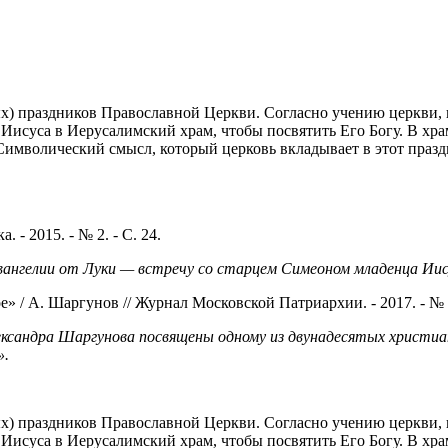
х) праздников Православной Церкви. Согласно учению церкви, в
 Иисуса в Иерусалимский храм, чтобы посвятить Его Богу. В хр
 Символический смысл, который церковь вкладывает в этот праздн
 - 2015. - № 2. - С. 24.
нгелии от Луки — встречу со старцем Симеоном младенца Иисус
» / А. Шаргунов // Журнал Московской Патриархии. - 2017. - № 
ександра Шаргунова посвящены одному из двунадесятых христиа
».
х) праздников Православной Церкви. Согласно учению церкви, в
 Иисуса в Иерусалимский храм, чтобы посвятить Его Богу. В хр