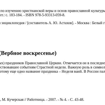
 по изучению христианской веры и основ православной культуры / 
т.: с. 183-184. - ISBN 978-5-93313-059-8.
иклопедия / [составитель А. Ю. Астахов]. - Москва : Белый город
(Вербное воскресенье)
ых) праздников Православной Церкви. Отмечается он в последнее
ствовавшее событиям Страстной недели. Важную роль в символи
этому еще одно название праздника – Неделя ваий. В России п
 Кучерская // Работница. - 2007. - № 4. - С. 43-48.