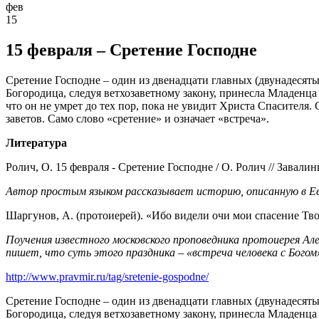
фев
15
15 февраля – Сретение Господне
Сретение Господне – один из двенадцати главных (двунадесяты
Богородица, следуя ветхозаветному закону, принесла Младенца
что он не умрет до тех пор, пока не увидит Христа Спасителя.
заветов. Само слово «сретение» и означает «встреча».
Литература
Ролич, О. 15 февраля - Сретение Господне / О. Ролич // Завалинка.
Автор простым языком рассказывает историю, описанную в Ева
Шаргунов, А. (протоиерей). «Ибо видели очи мои спасение Твое
Поучения известного московского проповедника протоиерея Ал
пишет, что суть этого праздника – «встреча человека с Богом
http://www.pravmir.ru/tag/sretenie-gospodne/
Сретение Господне – один из двенадцати главных (двунадесяты
Богородица, следуя ветхозаветному закону, принесла Младенца