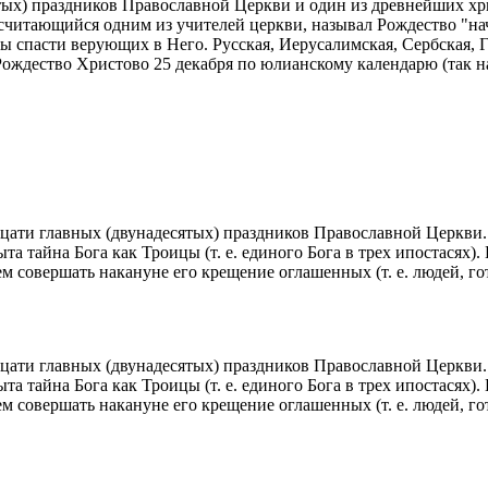
ятых) праздников Православной Церкви и один из древнейших х
считающийся одним из учителей церкви, называл Рождество "нач
обы спасти верующих в Него. Русская, Иерусалимская, Сербская, 
ождество Христово 25 декабря по юлианскому календарю (так на
дцати главных (двунадесятых) праздников Православной Церкви.
 тайна Бога как Троицы (т. е. единого Бога в трех ипостасях).
 совершать накануне его крещение оглашенных (т. е. людей, го
дцати главных (двунадесятых) праздников Православной Церкви.
 тайна Бога как Троицы (т. е. единого Бога в трех ипостасях).
 совершать накануне его крещение оглашенных (т. е. людей, го