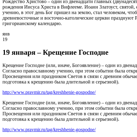
Рождество Христово – один из двенадцати главных (двунадес
рождения Иисуса Христа в Вифлееме. Иоанн Златоуст, святой, 
учению, в этот день Бог пришел на землю, стал человеком, чт
древневосточные и восточно-католические церкви празднуют Р
григорианскому календарю.
янв
19
19 января – Крещение Господне
Крещение Господне (или, иначе, Богоявление) – один из двена
Согласно православному учению, при этом событии была открыта
Просвещения или праздником Светов в связи с древним обычаем
подготовка к крещению была длительной и серьезной).
http://www.pravmir.ru/tag/kreshhenie-gospodne/
Крещение Господне (или, иначе, Богоявление) – один из двена
Согласно православному учению, при этом событии была открыта
Просвещения или праздником Светов в связи с древним обычаем
подготовка к крещению была длительной и серьезной).
http://www.pravmir.ru/tag/kreshhenie-gospodne/