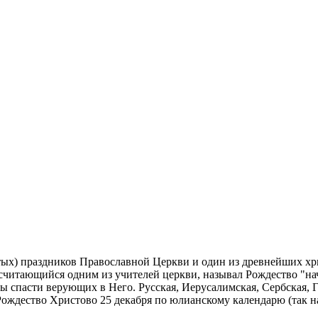
ятых) праздников Православной Церкви и один из древнейших х
считающийся одним из учителей церкви, называл Рождество "нач
обы спасти верующих в Него. Русская, Иерусалимская, Сербская, 
ождество Христово 25 декабря по юлианскому календарю (так на