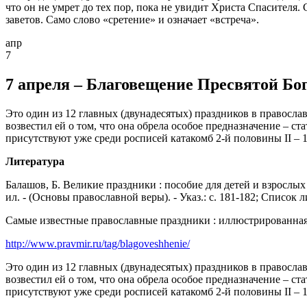
что он не умрет до тех пор, пока не увидит Христа Спасителя.
заветов. Само слово «сретение» и означает «встреча».
апр
7
7 апреля – Благовещение Пресвятой Бо
Это один из 12 главных (двунадесятых) праздников в православ
возвестил ей о том, что она обрела особое предназначение – 
присутствуют уже среди росписей катакомб 2-й половины II – 1-й
Литература
Балашов, Б. Великие праздники : пособие для детей и взрослых
ил. - (Основы православной веры). - Указ.: с. 181-182; Список ли
Самые известные православные праздники : иллюстрированная энц
http://www.pravmir.ru/tag/blagoveshhenie/
Это один из 12 главных (двунадесятых) праздников в православ
возвестил ей о том, что она обрела особое предназначение – 
присутствуют уже среди росписей катакомб 2-й половины II – 1-й