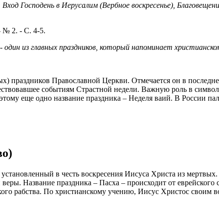
Вход Господень в Иерусалим (Вербное воскресенье), Благовеще
№ 2. - С. 4-5.
 - один из главных праздников, который напоминает христианско
ых) праздников Православной Церкви. Отмечается он в последнее
ствовавшее событиям Страстной недели. Важную роль в символи
этому еще одно название праздника – Неделя ваий. В России п
во)
 установленный в честь воскресения Иисуса Христа из мертвых
еры. Название праздника – Пасха – происходит от еврейского сл
ого рабства. По христианскому учению, Иисус Христос своим в