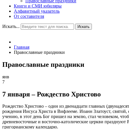
Православные праздники
Книги и СМИ юбиляры
Алфавитный указатель
От составителя
Искать...
Искать
Главная
Православные праздники
Православные праздники
янв
7
7 января – Рождество Христово
Рождество Христово – один из двенадцати главных (двунадес
рождения Иисуса Христа в Вифлееме. Иоанн Златоуст, святой, 
учению, в этот день Бог пришел на землю, стал человеком, чт
древневосточные и восточно-католические церкви празднуют Р
григорианскому календарю.