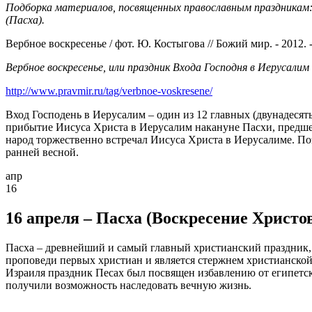
Подборка материалов, посвященных православным праздникам: 
(Пасха).
Вербное воскресенье / фот. Ю. Костыгова // Божий мир. - 2012. - 
Вербное воскресенье, или праздник Входа Господня в Иерусалим
http://www.pravmir.ru/tag/verbnoe-voskresene/
Вход Господень в Иерусалим – один из 12 главных (двунадесят
прибытие Иисуса Христа в Иерусалим накануне Пасхи, предше
народ торжественно встречал Иисуса Христа в Иерусалиме. По
ранней весной.
апр
16
16 апреля – Пасха (Воскресение Христо
Пасха – древнейший и самый главный христианский праздник,
проповеди первых христиан и является стержнем христианской в
Израиля праздник Песах был посвящен избавлению от египетск
получили возможность наследовать вечную жизнь.