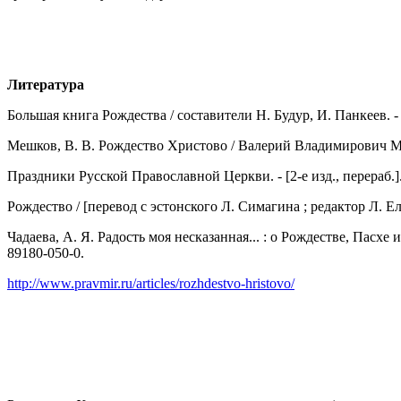
Литература
Большая книга Рождества / составители Н. Будур, И. Панкеев. - М
Мешков, В. В. Рождество Христово / Валерий Владимирович Мешков
Праздники Русской Православной Церкви. - [2-е изд., перераб.]. 
Рождество / [перевод с эстонского Л. Симагина ; редактор Л. Елан
Чадаева, А. Я. Радость моя несказанная... : о Рождестве, Пасхе и
89180-050-0.
http://www.pravmir.ru/articles/rozhdestvo-hristovo/