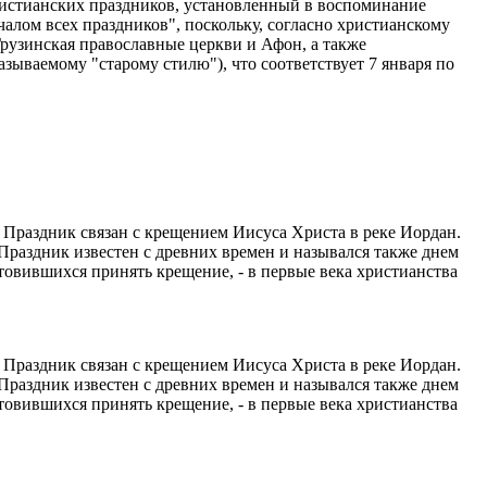
ристианских праздников, установленный в воспоминание
алом всех праздников", поскольку, согласно христианскому
Грузинская православные церкви и Афон, а также
зываемому "старому стилю"), что соответствует 7 января по
 Праздник связан с крещением Иисуса Христа в реке Иордан.
 Праздник известен с древних времен и назывался также днем
товившихся принять крещение, - в первые века христианства
 Праздник связан с крещением Иисуса Христа в реке Иордан.
 Праздник известен с древних времен и назывался также днем
товившихся принять крещение, - в первые века христианства