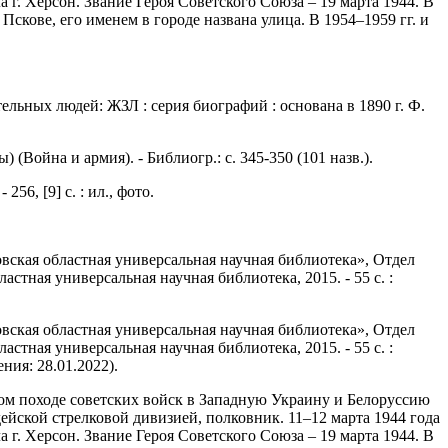
 г. Херсон. Звание Героя Советского Союза – 19 марта 1944. В
скове, его именем в городе названа улица. В 1954–1959 гг. и
ечательных людей: ЖЗЛ : серия биографий : основана в 1890 г. Ф.
) (Война и армия). - Библиогр.: с. 345-350 (101 назв.).
56, [9] с. : ил., фото.
вская областная универсальная научная библиотека», Отдел
бластная универсальная научная библиотека, 2015. - 55 с. :
вская областная универсальная научная библиотека», Отдел
бластная универсальная научная библиотека, 2015. - 55 с. :
ния: 28.01.2022).
ом походе советских войск в Западную Украину и Белоруссию
дейской стрелковой дивизией, полковник. 11–12 марта 1944 года
 г. Херсон. Звание Героя Советского Союза – 19 марта 1944. В