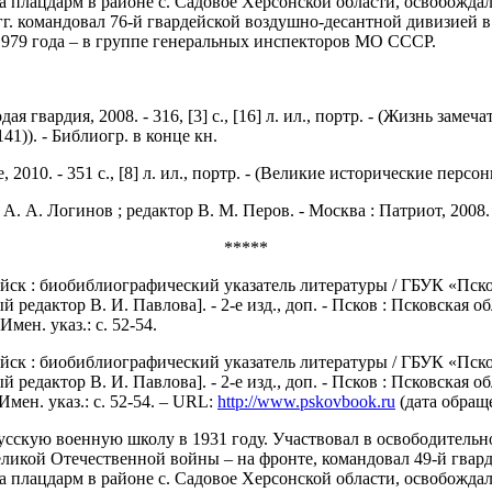
 плацдарм в районе с. Садовое Херсонской области, освобождала
. командовал 76-й гвардейской воздушно-десантной дивизией в П
 1979 года – в группе генеральных инспекторов МО СССР.
дая гвардия, 2008. - 316, [3] с., [16] л. ил., портр. - (Жизнь зам
1)). - Библиогр. в конце кн.
010. - 351 с., [8] л. ил., портр. - (Великие исторические персоны
. А. Логинов ; редактор В. М. Перов. - Москва : Патриот, 2008. - 2
*****
йск : биобиблиографический указатель литературы / ГБУК «Пско
й редактор В. И. Павлова]. - 2-е изд., доп. - Псков : Псковская о
мен. указ.: с. 52-54.
йск : биобиблиографический указатель литературы / ГБУК «Пско
й редактор В. И. Павлова]. - 2-е изд., доп. - Псков : Псковская о
Имен. указ.: с. 52-54. – URL:
http://www.pskovbook.ru
(дата обраще
сскую военную школу в 1931 году. Участвовал в освободительн
Великой Отечественной войны – на фронте, командовал 49-й гвар
 плацдарм в районе с. Садовое Херсонской области, освобождала