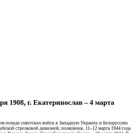
я 1908, г. Екатеринослав – 4 марта
ом походе советских войск в Западную Украину и Белоруссию
дейской стрелковой дивизией, полковник. 11–12 марта 1944 года