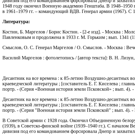
дивизия под его командованием форсировала Днепр и захватила
1948 году окончил Военную академию Генштаба. В 1948–1950 гг
в 1961–1979 гг. – командующий ВДВ. Генерал армии (1967). С
Литература:
Костин, Б. Маргелов / Борис Костин. - [2-е изд]. - Москва : Моло
Павленковым и продолжена в 1933 г. М. Горьким ; вып. 1341 (114
Смыслов, О. С. Генерал Маргелов / О. Смыслов. - Москва : Вече, 2
Василий Маргелов : фотолетопись / [автор текста]: В. Н. Лизун, А
Десантник на все времена : к 85-летию Воздушно-десантных во
краеведческой литературы ; [составитель Е. Г. Киселева ; главны
портр. - (Серия «Военная история земли Псковской» ; вып. 4). - И
Десантник на все времена : к 85-летию Воздушно-десантных во
краеведческой литературы ; [составитель Е. Г. Киселева ; главны
портр. - (Серия "Военная история земли Псковской" ; вып. 4). - 
В Советской армии с 1928 года. Окончил Объединенную белору
(1939), в Советско-финской войне (1939–1940 гг.). С началом 
дивизия под его командованием форсировала Днепр и захватила