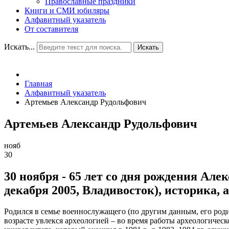
Православные праздники
Книги и СМИ юбиляры
Алфавитный указатель
От составителя
Искать...
Искать
Главная
Алфавитный указатель
Артемьев Александр Рудольфович
Артемьев Александр Рудольфович
нояб
30
30 ноября - 65 лет со дня рождения Ал
декабря 2005, Владивосток), историка, 
Родился в семье военнослужащего (по другим данным, его роди
возрасте увлекся археологией – во время работы археологичес