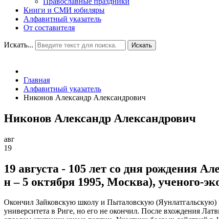
Православные праздники
Книги и СМИ юбиляры
Алфавитный указатель
От составителя
Искать...
Искать
Главная
Алфавитный указатель
Никонов Александр Александрович
Никонов Александр Александрович
авг
19
19 августа - 105 лет со дня рождения А
н – 5 октября 1995, Москва), ученого-
Окончил Зайковскую школу и Пыталовскую (Яунлатгальскую) ги
университета в Риге, но его не окончил. После вхождения Лат