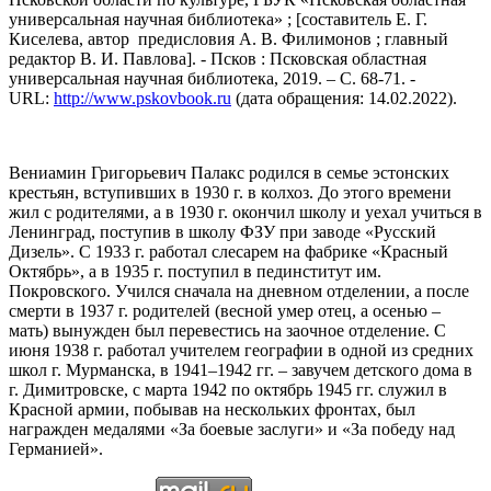
универсальная научная библиотека» ; [составитель Е. Г.
Киселева, автор предисловия А. В. Филимонов ; главный
редактор В. И. Павлова]. - Псков : Псковская областная
универсальная научная библиотека, 2019. – С. 68-71. -
URL:
http://www.pskovbook.ru
(дата обращения: 14.02.2022).
Вениамин Григорьевич Палакс родился в семье эстонских
крестьян, вступивших в 1930 г. в колхоз. До этого времени
жил с родителями, а в 1930 г. окончил школу и уехал учиться в
Ленинград, поступив в школу ФЗУ при заводе «Русский
Дизель». С 1933 г. работал слесарем на фабрике «Красный
Октябрь», а в 1935 г. поступил в пединститут им.
Покровского. Учился сначала на дневном отделении, а после
смерти в 1937 г. родителей (весной умер отец, а осенью –
мать) вынужден был перевестись на заочное отделение. С
июня 1938 г. работал учителем географии в одной из средних
школ г. Мурманска, в 1941–1942 гг. – завучем детского дома в
г. Димитровске, с марта 1942 по октябрь 1945 гг. служил в
Красной армии, побывав на нескольких фронтах, был
награжден медалями «За боевые заслуги» и «За победу над
Германией».