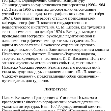
географии. Одновременно окончил аспирантуру
Ленинградского государственного университета (1960–1964
гг.), 3 марта 1966 г. защитил диссертацию на соискание
ученой степени кандидата географических наук. 1 сентября
1967 г. был принят на работу старшим преподавателем
кафедры географии Псковского государственного
педагогического института им. С. М. Кирова, где трудился в
течение семи лет – до декабря 1974 г. Вел курс методики
преподавания географии, руководил педагогической и
дальними географическими практиками студентов, был
одним из основателей Псковского отделения Русского
географического общества. Занимался исследованием климата
Псковского края, богатств Псковско-Чудского водоема,
творчества краеведов, в частности, И. И. Василева. Попутно
занялся изучением исторических событий, связанных с
Псковско-Чудским озером. Результатом его исследований
стала выпущенная двумя изданиями книга «По Псковско-
Чудскому водоему», представляющая собой справочник-
путеводитель для туристов.
Литература:
Палакс Вениамин Григорьевич // У истоков Псковского
краеведения : биобиблиографический рекомендательный
указатель литературы. Вып. 10 / Государственный комитет
Псковской области по культуре, ГБУК «Псковская областная