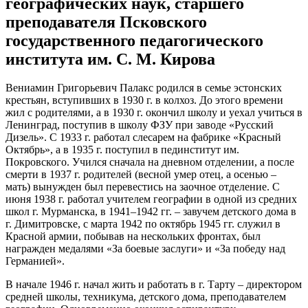
географических наук, старшего
преподавателя Псковского
государственного педагогического
института им. С. М. Кирова
Вениамин Григорьевич Палакс родился в семье эстонских
крестьян, вступивших в 1930 г. в колхоз. До этого времени
жил с родителями, а в 1930 г. окончил школу и уехал учиться в
Ленинград, поступив в школу ФЗУ при заводе «Русский
Дизель». С 1933 г. работал слесарем на фабрике «Красный
Октябрь», а в 1935 г. поступил в пединститут им.
Покровского. Учился сначала на дневном отделении, а после
смерти в 1937 г. родителей (весной умер отец, а осенью –
мать) вынужден был перевестись на заочное отделение. С
июня 1938 г. работал учителем географии в одной из средних
школ г. Мурманска, в 1941–1942 гг. – завучем детского дома в
г. Димитровске, с марта 1942 по октябрь 1945 гг. служил в
Красной армии, побывав на нескольких фронтах, был
награжден медалями «За боевые заслуги» и «За победу над
Германией».
В начале 1946 г. начал жить и работать в г. Тарту – директором
средней школы, техникума, детского дома, преподавателем