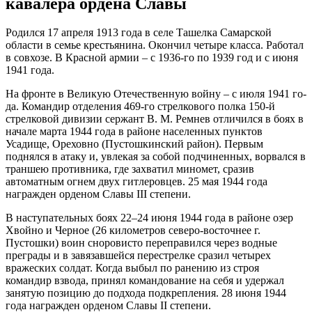
кавалера ордена Славы
Родился 17 апреля 1913 года в селе Ташелка Самарской
области в семье крестьянина. Окончил четыре класса. Работал
в совхозе. В Красной армии – с 1936-го по 1939 год и с июня
1941 года.
На фронте в Великую Отече­ственную войну – с июля 1941 го­
да. Командир отделения 469-го стрелкового полка 150-й
стрелко­вой дивизии сержант В. М. Ремнев отличился в боях в
начале марта 1944 года в районе населен­ных пунктов
Усадище, Ореховно (Пустошкинский район). Первым
поднялся в атаку и, увлекая за собой подчиненных, ворвался в
траншею противника, где зах­ватил миномет, сразив
автоматным огнем двух гитлеровцев. 25 мая 1944 года
награжден орденом Славы III степени.
В наступательных боях 22–24 июня 1944 года в районе озер
Хвойно и Черное (26 километров северо-восточнее г.
Пустошки) воин сноровисто переправился через водные
преграды и в завязав­шейся перестрелке сразил четырех
вражеских солдат. Когда выбыл по ранению из строя
командир взвода, принял командование на себя и удержал
занятую позицию до подхода подкрепления. 28 июня 1944
года награжден орденом Славы II степени.