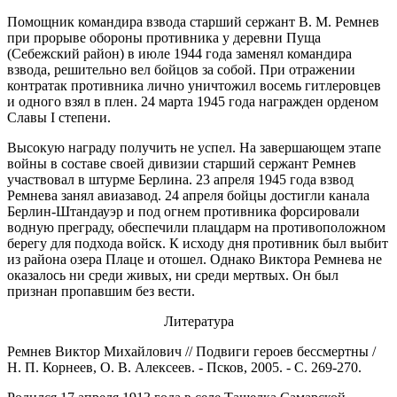
Помощник командира взвода старший сержант В. М. Ремнев
при прорыве обороны противника у деревни Пуща
(Себежский район) в июле 1944 года заменял командира
взвода, решительно вел бойцов за собой. При отражении
контратак противника лично уничтожил восемь гитлеровцев
и одного взял в плен. 24 марта 1945 года награжден орденом
Славы I степени.
Высокую награду получить не успел. На завершающем этапе
войны в составе своей дивизии старший сержант Ремнев
участвовал в штурме Берлина. 23 апреля 1945 года взвод
Ремнева занял авиазавод. 24 апреля бойцы достигли канала
Берлин-Штандауэр и под огнем противника форсировали
водную преграду, обеспечили плацдарм на противоположном
берегу для подхода войск. К исходу дня противник был выбит
из района озера Плаце и отошел. Однако Виктора Ремнева не
оказалось ни среди живых, ни среди мертвых. Он был
признан пропавшим без вести.
Литература
Ремнев Виктор Михайлович // Подвиги героев бессмертны /
Н. П. Корнеев, О. В. Алексеев. - Псков, 2005. - С. 269-270.