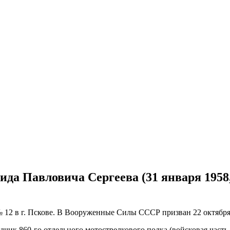
нида Павловича Сергеева (31 января 1958
№ 12 в г. Пскове. В Вооруженные Силы СССР призван 22 октябр
ведчик 860-го отдельного мотострелкового полка (войсковая часть