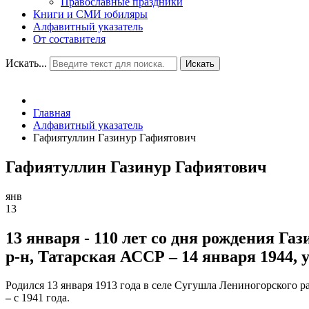
Православные праздники
Книги и СМИ юбиляры
Алфавитный указатель
От составителя
Искать...
Искать
Главная
Алфавитный указатель
Гафиятуллин Газинур Гафиятович
Гафиятуллин Газинур Гафиятович
янв
13
13 января - 110 лет со дня рождения Г
р-н, Татарская АССР – 14 января 1944, 
Родился 13 января 1913 года в селе Сугушла Лениногорского ра
–
с 1941 года.