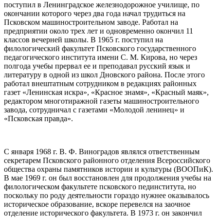
поступил в Ленинградское железнодорожное училище, по
окончании которого через два года начал трудиться на
Псковском машиностроительном заводе. Работал на
предприятии около трех лет и одновременно окончил 11
классов вечерней школы. В 1965 г. поступил на
филологический факультет Псковского государственного
педагогического института имени С. М. Кирова, но через
полгода учебы прервал ее и преподавал русский язык и
литературу в одной из школ Дновского района. После этого
работал внештатным сотрудником в редакциях районных
газет «Ленинская искра», «Красное знамя», «Красный маяк»,
редактором многотиражной газеты машиностроительного
завода, сотрудничал с газетами «Молодой ленинец» и
«Псковская правда».
С января 1968 г. В. Ф. Виноградов являлся ответственным
секретарем Псковского районного отделения Всероссийского
общества охраны памятников истории и культуры (ВООПиК).
В мае 1969 г. он был восстановлен для продолжения учебы на
филологическом факультете псковского пединститута, но
поскольку по роду деятельности гораздо нужнее оказывалось
историческое образование, вскоре перевелся на заочное
отделение исторического факультета. В 1973 г. он закончил