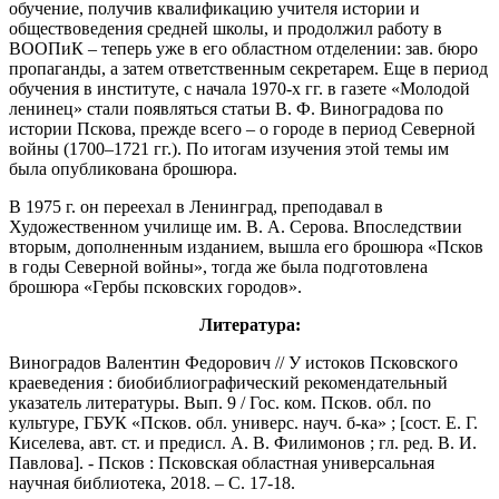
обучение, получив квалификацию учителя истории и
обществоведения средней школы, и продолжил работу в
ВООПиК – теперь уже в его областном отделении: зав. бюро
пропаганды, а затем ответственным секретарем. Еще в период
обучения в институте, с начала 1970-х гг. в газете «Молодой
ленинец» стали появляться статьи В. Ф. Виноградова по
истории Пскова, прежде всего – о городе в период Северной
войны (1700–1721 гг.). По итогам изучения этой темы им
была опубликована брошюра.
В 1975 г. он переехал в Ленинград, преподавал в
Художественном училище им. В. А. Серова. Впоследствии
вторым, дополненным изданием, вышла его брошюра «Псков
в годы Северной войны», тогда же была подготовлена
брошюра «Гербы псковских городов».
Литература:
Виноградов Валентин Федорович // У истоков Псковского
краеведения : биобиблиографический рекомендательный
указатель литературы. Вып. 9 / Гос. ком. Псков. обл. по
культуре, ГБУК «Псков. обл. универс. науч. б-ка» ; [сост. Е. Г.
Киселева, авт. ст. и предисл. А. В. Филимонов ; гл. ред. В. И.
Павлова]. - Псков : Псковская областная универсальная
научная библиотека, 2018. – С. 17-18.