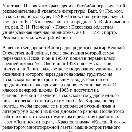
У истоков Псковского краеведения : биобиблиографический
рекомендательный указатель литературы. Вып. 9 / Гос. ком.
Псков. обл. по культуре, ГБУК «Псков. обл. универс. науч. б-
ка» ; [сост. Е. Г. Киселева, авт. ст. и предисл. А. В. Филимонов
; гл. ред. В. И. Павлова]. - Псков : Псковская областная
универсальная научная библиотека, 2018. – 87 с. : портр. –
Режим доступа: www. pskovbook.ru
Валентин Федорович Виноградов родился в разгар Великой
Отечественной войны, после окончания которой семья
переехала в Псков, и он в 1950 г. пошел в первый класс
средней школы №1. Окончив в 1958 г. восемь классов,
поступил в Ленинградское железнодорожное училище, по
окончании которого через два года начал трудиться на
Псковском машиностроительном заводе. Работал на
предприятии около трех лет и одновременно окончил 11
классов вечерней школы. В 1965 г. поступил на
филологический факультет Псковского государственного
педагогического института имени С. М. Кирова, но через
полгода учебы прервал ее и преподавал русский язык и
литературу в одной из школ Дновского района. После этого
работал внештатным сотрудником в редакциях районных
газет «Ленинская искра», «Красное знамя», «Красный маяк»,
редактором многотиражной газеты машиностроительного