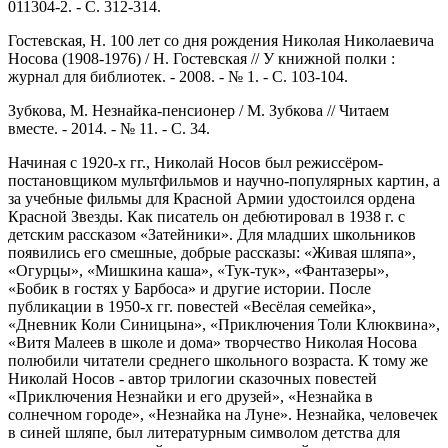
011304-2. - С. 312-314.
Гостевская, Н. 100 лет со дня рождения Николая Николаевича
Носова (1908-1976) / Н. Гостевская // У книжной полки :
журнал для библиотек. - 2008. - № 1. - С. 103-104.
Зубкова, М. Незнайка-пенсионер / М. Зубкова // Читаем
вместе. - 2014. - № 11. - С. 34.
Начиная с 1920-х гг., Николай Носов был режиссёром-
постановщиком мультфильмов и научно-популярных картин, а
за учебные фильмы для Красной Армии удостоился ордена
Красной Звезды. Как писатель он дебютировал в 1938 г. с
детским рассказом «Затейники». Для младших школьников
появились его смешные, добрые рассказы: «Живая шляпа»,
«Огурцы», «Мишкина каша», «Тук-тук», «Фантазеры»,
«Бобик в гостях у Барбоса» и другие истории. После
публикации в 1950-х гг. повестей «Весёлая семейка»,
«Дневник Коли Синицына», «Приключения Толи Клюквина»,
«Витя Малеев в школе и дома» творчество Николая Носова
полюбили читатели среднего школьного возраста. К тому же
Николай Носов - автор трилогии сказочных повестей
«Приключения Незнайки и его друзей», «Незнайка в
солнечном городе», «Незнайка на Луне». Незнайка, человечек
в синей шляпе, был литературным символом детства для