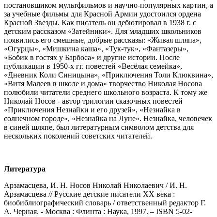
постановщиком мультфильмов и научно-популярных картин, а
за учебные фильмы для Красной Армии удостоился ордена
Красной Звезды. Как писатель он дебютировал в 1938 г. с
детским рассказом «Затейники». Для младших школьников
появились его смешные, добрые рассказы: «Живая шляпа»,
«Огурцы», «Мишкина каша», «Тук-тук», «Фантазеры»,
«Бобик в гостях у Барбоса» и другие истории. После
публикации в 1950-х гг. повестей «Весёлая семейка»,
«Дневник Коли Синицына», «Приключения Толи Клюквина»,
«Витя Малеев в школе и дома» творчество Николая Носова
полюбили читатели среднего школьного возраста. К тому же
Николай Носов - автор трилогии сказочных повестей
«Приключения Незнайки и его друзей», «Незнайка в
солнечном городе», «Незнайка на Луне». Незнайка, человечек
в синей шляпе, был литературным символом детства для
нескольких поколений советских читателей.
Литература
Арзамасцева, И. Н. Носов Николай Николаевич / И. Н.
Арзамасцева // Русские детские писатели XX века :
биобиблиографический словарь / ответственный редактор Г.
А. Черная. - Москва : Флинта : Наука, 1997. – ISBN 5-02-