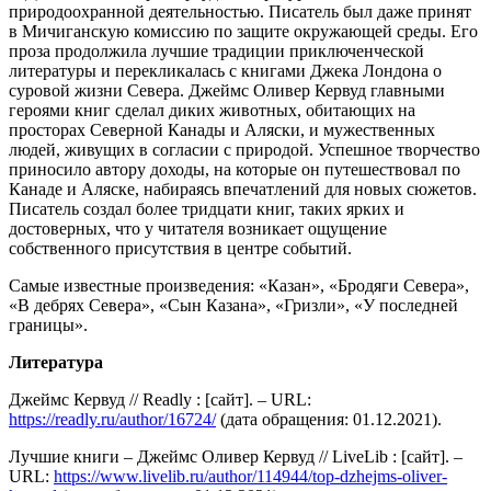
природоохранной деятельностью. Писатель был даже принят
в Мичиганскую комиссию по защите окружающей среды. Его
проза продолжила лучшие традиции приключенческой
литературы и перекликалась с книгами Джека Лондона о
суровой жизни Севера. Джеймс Оливер Кервуд главными
героями книг сделал диких животных, обитающих на
просторах Северной Канады и Аляски, и мужественных
людей, живущих в согласии с природой. Успешное творчество
приносило автору доходы, на которые он путешествовал по
Канаде и Аляске, набираясь впечатлений для новых сюжетов.
Писатель создал более тридцати книг, таких ярких и
достоверных, что у читателя возникает ощущение
собственного присутствия в центре событий.
Самые известные произведения: «Казан», «Бродяги Севера»,
«В дебрях Севера», «Сын Казана», «Гризли», «У последней
границы».
Литература
Джеймс Кервуд // Readly : [сайт]. – URL:
https://readly.ru/author/16724/
(дата обращения: 01.12.2021).
Лучшие книги – Джеймс Оливер Кервуд // LiveLib : [сайт]. –
URL:
https://www.livelib.ru/author/114944/top-dzhejms-oliver-