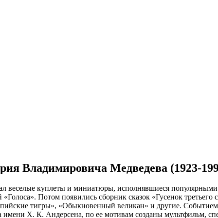
ерия Владимировича Медведева (1923-199
л веселые куплеты и миниатюры, исполнявшиеся популярными пе
й «Голоса». Потом появились сборник сказок «Гусенок третьего
пийские тигры», «Обыкновенный великан» и другие. Событием ст
мени Х. К. Андерсена, по ее мотивам созданы мультфильм, спек