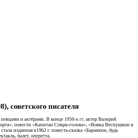
8), советского писателя
вцами и актёрами. В конце 1950-х гг. актер Валерий
 сорта», повести «Капитан Соври-голова», «Вовка Веснушкин в
ала изданная в1962 г. повесть-сказка «Баранкин, будь
такль, балет, оперетта.