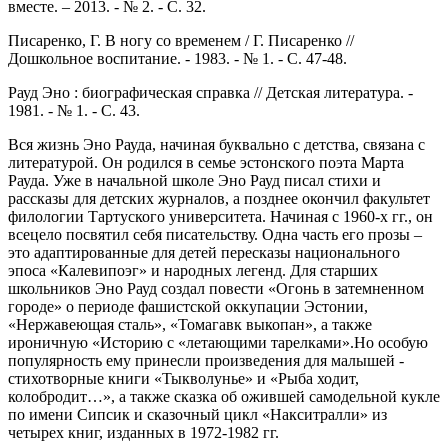
вместе. – 2013. - № 2. - С. 32.
Писаренко, Г. В ногу со временем / Г. Писаренко //
Дошкольное воспитание. - 1983. - № 1. - С. 47-48.
Рауд Эно : биографическая справка // Детская литература. -
1981. - № 1. - С. 43.
Вся жизнь Эно Рауда, начиная буквально с детства, связана с
литературой. Он родился в семье эстонского поэта Марта
Рауда. Уже в начальной школе Эно Рауд писал стихи и
рассказы для детских журналов, а позднее окончил факультет
филологии Тартуского университета. Начиная с 1960-х гг., он
всецело посвятил себя писательству. Одна часть его прозы –
это адаптированные для детей пересказы национального
эпоса «Калевипоэг» и народных легенд. Для старших
школьников Эно Рауд создал повести «Огонь в затемненном
городе» о периоде фашистской оккупации Эстонии,
«Нержавеющая сталь», «Томагавк выкопан», а также
ироничную «Историю с «летающими тарелками».Но особую
популярность ему принесли произведения для малышей -
стихотворные книги «Тыкволунье» и «Рыба ходит,
колобродит…», а также сказка об ожившей самодельной кукле
по имени Сипсик и сказочный цикл «Накситралли» из
четырех книг, изданных в 1972-1982 гг.