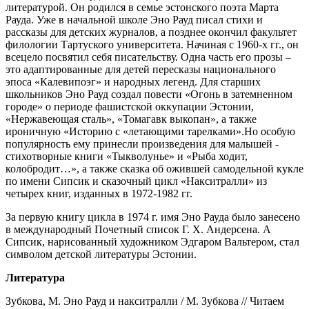
литературой. Он родился в семье эстонского поэта Марта
Рауда. Уже в начальной школе Эно Рауд писал стихи и
рассказы для детских журналов, а позднее окончил факультет
филологии Тартуского университета. Начиная с 1960-х гг., он
всецело посвятил себя писательству. Одна часть его прозы –
это адаптированные для детей пересказы национального
эпоса «Калевипоэг» и народных легенд. Для старших
школьников Эно Рауд создал повести «Огонь в затемненном
городе» о периоде фашистской оккупации Эстонии,
«Нержавеющая сталь», «Томагавк выкопан», а также
ироничную «Историю с «летающими тарелками».Но особую
популярность ему принесли произведения для малышей -
стихотворные книги «Тыкволунье» и «Рыба ходит,
колобродит…», а также сказка об ожившей самодельной кукле
по имени Сипсик и сказочный цикл «Накситралли» из
четырех книг, изданных в 1972-1982 гг.
За первую книгу цикла в 1974 г. имя Эно Рауда было занесено
в международный Почетный список Г. Х. Андерсена. А
Сипсик, нарисованный художником Эдгаром Вальтером, стал
символом детской литературы Эстонии.
Литература
Зубкова, М. Эно Рауд и накситралли / М. Зубкова // Читаем