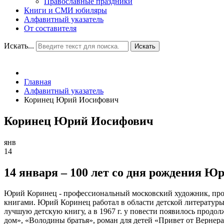
Православные праздники
Книги и СМИ юбиляры
Алфавитный указатель
От составителя
Искать...
Искать
Главная
Алфавитный указатель
Коринец Юрий Иосифович
Коринец Юрий Иосифович
янв
14
14 января – 100 лет со дня рождения Ю
Юрий Коринец - профессиональный московский художник, проз
книгами. Юрий Коринец работал в области детской литературы, н
лучшую детскую книгу, а в 1967 г. у повести появилось продо
дом», «Володины братья», роман для детей «Привет от Вернер