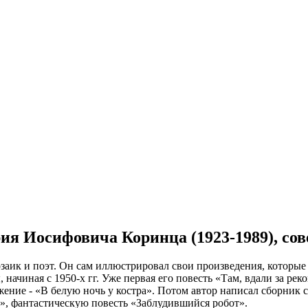
рия Иосифовича Коринца (1923-1989), сов
аик и поэт. Он сам иллюстрировал свои произведения, которые
ачиная с 1950-х гг. Уже первая его повесть «Там, вдали за реко
лжение - «В белую ночь у костра». Потом автор написал сборни
а», фантастическую повесть «Заблудившийся робот».