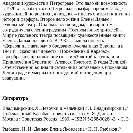
Академии художеств в Петрограде. Это дало ей возможность
в 1920-х гг. работать на Петроградском фарфоровом заводе
художницей по росписи, а позднее – писать статьи и книги по
истории фарфора. Второе дело жизни Елены Данько -
кукольный театр. Она была кукловодом, сценаристом,
сотрудничала с ленинградским «Театром юных зрителей».
Миру кукольного театра посвящены художественные книги
Елены Данько для детей. В 1931 г. вышла повесть
«Деревянные актёры» о бродячих кукольниках Европы, а в
1941 г. - сказочная повесть «Побеждённый Карабас»,
своеобразное продолжение сказки «Золотой ключик, или
Приключения Буратино» Алексея Толстого. В годы Великой
Отечественной войны писательница оставалась в блокадном
Ленинграде и умерла от последствий истощения при
эвакуации.
Литература
Владимирский, Л. Девочки и мальчики! / Л. Владимирский //
Побежденный Карабас : повесть-сказка / Е. Я. Данько. –
Москва : Советская Россия, 1989. – ISBN 5-268-00264-3. - С. 3.
Рыбаков, Н. И. Данько Елена Яковлевна / Н. Н. Рыбаков //