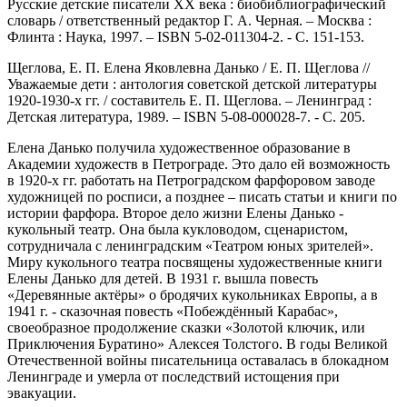
Русские детские писатели XX века : биобиблиографический
словарь / ответственный редактор Г. А. Черная. – Москва :
Флинта : Наука, 1997. – ISBN 5-02-011304-2. - С. 151-153.
Щеглова, Е. П. Елена Яковлевна Данько / Е. П. Щеглова //
Уважаемые дети : антология советской детской литературы
1920-1930-х гг. / составитель Е. П. Щеглова. – Ленинград :
Детская литература, 1989. – ISBN 5-08-000028-7. - С. 205.
Елена Данько получила художественное образование в
Академии художеств в Петрограде. Это дало ей возможность
в 1920-х гг. работать на Петроградском фарфоровом заводе
художницей по росписи, а позднее – писать статьи и книги по
истории фарфора. Второе дело жизни Елены Данько -
кукольный театр. Она была кукловодом, сценаристом,
сотрудничала с ленинградским «Театром юных зрителей».
Миру кукольного театра посвящены художественные книги
Елены Данько для детей. В 1931 г. вышла повесть
«Деревянные актёры» о бродячих кукольниках Европы, а в
1941 г. - сказочная повесть «Побеждённый Карабас»,
своеобразное продолжение сказки «Золотой ключик, или
Приключения Буратино» Алексея Толстого. В годы Великой
Отечественной войны писательница оставалась в блокадном
Ленинграде и умерла от последствий истощения при
эвакуации.