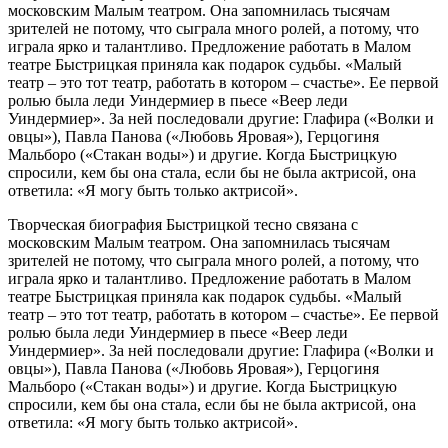
московским Малым театром. Она запомнилась тысячам
зрителей не потому, что сыграла много ролей, а потому, что
играла ярко и талантливо. Предложение работать в Малом
театре Быстрицкая приняла как подарок судьбы. «Малый
театр – это тот театр, работать в котором – счастье». Ее первой
ролью была леди Уиндермиер в пьесе «Веер леди
Уиндермиер». За ней последовали другие: Глафира («Волки и
овцы»), Павла Панова («Любовь Яровая»), Герцогиня
Мальборо («Стакан воды») и другие. Когда Быстрицкую
спросили, кем бы она стала, если бы не была актрисой, она
ответила: «Я могу быть только актрисой».
Творческая биография Быстрицкой тесно связана с
московским Малым театром. Она запомнилась тысячам
зрителей не потому, что сыграла много ролей, а потому, что
играла ярко и талантливо. Предложение работать в Малом
театре Быстрицкая приняла как подарок судьбы. «Малый
театр – это тот театр, работать в котором – счастье». Ее первой
ролью была леди Уиндермиер в пьесе «Веер леди
Уиндермиер». За ней последовали другие: Глафира («Волки и
овцы»), Павла Панова («Любовь Яровая»), Герцогиня
Мальборо («Стакан воды») и другие. Когда Быстрицкую
спросили, кем бы она стала, если бы не была актрисой, она
ответила: «Я могу быть только актрисой».