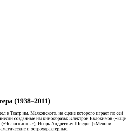
тера (1938–2011)
 в Театр им. Маяковского, на сцене которого играет по сей
 принесли созданные им кинообразы: Электрон Евдокимов («Еще
дт («Челюскинцы»), Игорь Андреевич Шведов («Мелочи
раматические и острохарактерные.