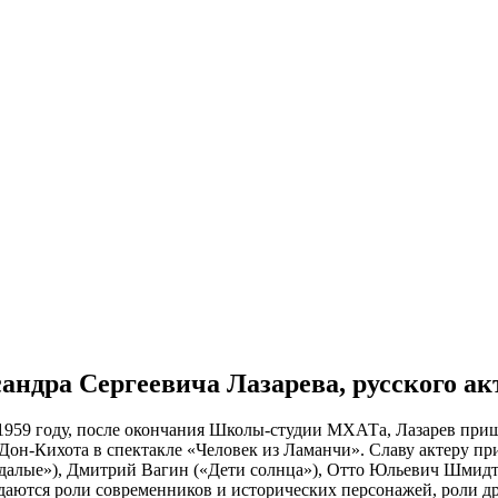
сандра Сергеевича Лазарева, русского ак
959 году, после окончания Школы-студии МХАТа, Лазарев пришел
ль Дон-Кихота в спектакле «Человек из Ламанчи». Славу актеру
оздалые»), Дмитрий Вагин («Дети солнца»), Отто Юльевич Шми
удаются роли современников и исторических персонажей, роли д