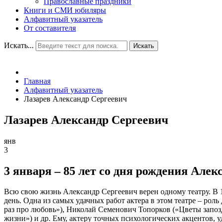
Православные праздники
Книги и СМИ юбиляры
Алфавитный указатель
От составителя
Искать...
Искать
Главная
Алфавитный указатель
Лазарев Александр Сергеевич
Лазарев Александр Сергеевич
янв
3
3 января – 85 лет со дня рождения Алек
Всю свою жизнь Александр Сергеевич верен одному театру. В 1
день. Одна из самых удачных работ актера в этом театре – ро
раз про любовь»), Николай Семенович Топорков («Цветы зап
жизни») и др. Ему, актеру точных психологических акцентов, 