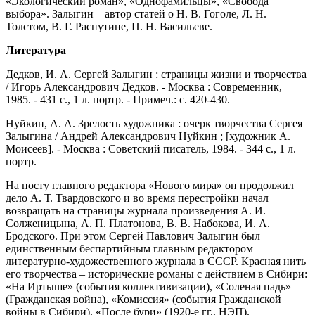
«Экологический роман», «Однофамильцы», «Свобода
выбора». Залыгин – автор статей о Н. В. Гоголе, Л. Н.
Толстом, В. Г. Распутине, П. Н. Васильеве.
Литература
Дедков, И. А. Сергей Залыгин : страницы жизни и творчества
/ Игорь Александрович Дедков. - Москва : Современник,
1985. - 431 с., 1 л. портр. - Примеч.: с. 420-430.
Нуйкин, А. А. Зрелость художника : очерк творчества Сергея
Залыгина / Андрей Александрович Нуйкин ; [художник А.
Моисеев]. - Москва : Советский писатель, 1984. - 344 с., 1 л.
портр.
На посту главного редактора «Нового мира» он продолжил
дело А. Т. Твардовского и во время перестройки начал
возвращать на страницы журнала произведения А. И.
Солженицына, А. П. Платонова, В. В. Набокова, И. А.
Бродского. При этом Сергей Павлович Залыгин был
единственным беспартийным главным редактором
литературно-художественного журнала в СССР. Красная нить
его творчества – исторические романы с действием в Сибири:
«На Иртыше» (события коллективизации), «Соленая падь»
(Гражданская война), «Комиссия» (события Гражданской
войны в Сибири), «После бури» (1920-е гг., НЭП).