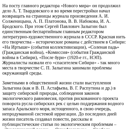
На посту главного редактора «Нового мира» он продолжил
дело А. Т. Твардовского и во время перестройки начал
возвращать на страницы журнала произведения А. И.
Солженицына, А. П. Платонова, В. В. Набокова, И. А.
Бродского. При этом Сергей Павлович Залыгин был
единственным беспартийным главным редактором
литературно-художественного журнала в СССР. Красная нить
его творчества – исторические романы с действием в Сибири:
«На Иртыше» (события коллективизации), «Соленая падь»
(Гражданская война), «Комиссия» (события Гражданской
войны в Сибири), «После бури» (1920-е гг., НЭП).
Журналисты назвали его «спасителем Сибири» - так много
места в творчестве С. П. Залыгина занимали проблемы
окружающей среды.
Заметными в общественной жизни стали выступления
Залыгина (как и В. П. Астафьева, В. Г. Распутина и др.) в
защиту сибирской природы, соблюдения законов
экологического равновесия, против рискованного проекта
поворота русла сибирских рек с целью поддержания водного
запаса Аральского моря, истощенного, в свою очередь,
непродуманной системой ирригации. До последних дней
жизни писатель создавал повести, рассказы и
публицистические статьи по экологическим проблемам –