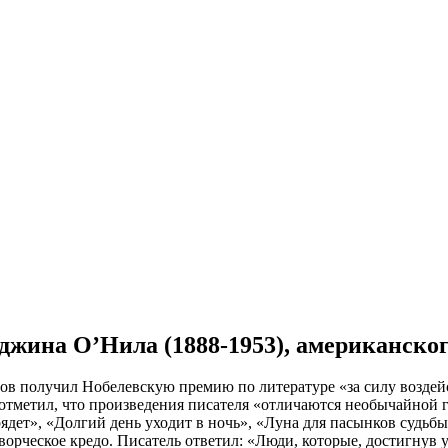
Юджина О’Нила (1888-1953), американско
в получил Нобелевскую премию по литературе «за силу воздейс
отметил, что произведения писателя «отличаются необычайной 
рядет», «Долгий день уходит в ночь», «Луна для пасынков судьбы
ческое кредо. Писатель ответил: «Люди, которые, достигнув ус