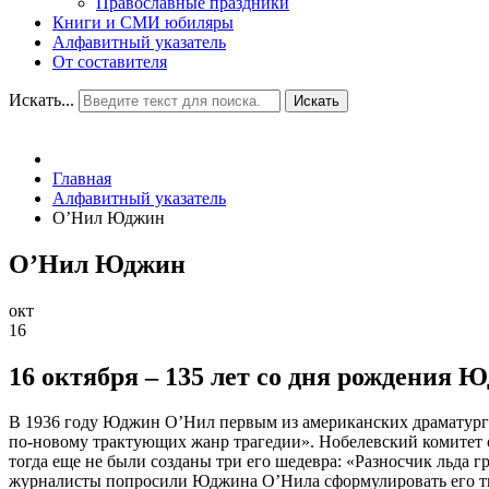
Православные праздники
Книги и СМИ юбиляры
Алфавитный указатель
От составителя
Искать...
Искать
Главная
Алфавитный указатель
О’Нил Юджин
О’Нил Юджин
окт
16
16 октября – 135 лет со дня рождения 
В 1936 году Юджин О’Нил первым из американских драматурго
по-новому трактующих жанр трагедии». Нобелевский комитет 
тогда еще не были созданы три его шедевра: «Разносчик льда г
журналисты попросили Юджина О’Нила сформулировать его твор