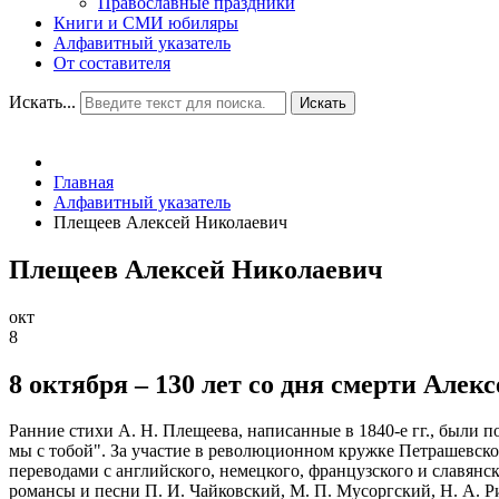
Православные праздники
Книги и СМИ юбиляры
Алфавитный указатель
От составителя
Искать...
Искать
Главная
Алфавитный указатель
Плещеев Алексей Николаевич
Плещеев Алексей Николаевич
окт
8
8 октября – 130 лет со дня смерти Алек
Ранние стихи А. Н. Плещеева, написанные в 1840-е гг., были 
мы с тобой". За участие в революционном кружке Петрашевског
переводами с английского, немецкого, французского и славян
романсы и песни П. И. Чайковский, М. П. Мусоргский, Н. А. Р