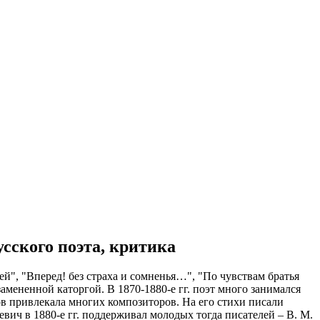
усского поэта, критика
ей", "Вперед! без страха и сомненья…", "По чувствам братья
мененной каторгой. В 1870-1880-е гг. поэт много занимался
ов привлекала многих композиторов. На его стихи писали
вич в 1880-е гг. поддерживал молодых тогда писателей – В. М.