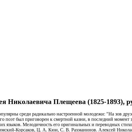
сея Николаевича Плещеева (1825-1893), р
популярны среди радикально настроенной молодежи: "На зов друз
о поэт был приговорен к смертной казни, в последний момент за
ских языков. Мелодичность его оригинальных и переводных стих
имский-Корсаков, Ц. А. Кюи, С. В. Рахманинов. Алексей Николае