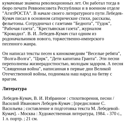
кумачовые знамена революционных лет. Он работал тогда в
бюро печати Реввоенсовета Республики и в военном отделе
"АгитРОСТА". В начале своего литературного пути Лебедев-
Кумач писал в основном сатирические стихи, рассказы,
фельетоны. Сотрудничал с газетами "Беднота", "Гудок",
"Рабочая газета", "Крестьянская газета", журналом
"Крокодил". В. И. Лебедев-Кумач стал одним из
родоначальников нового, торжественно-имперского
песенного жанра.
Он написал тексты песен к кинокомедиям "Веселые ребята",
"Волга-Волга", "Цирк", "Дети капитана Гранта". Эти песни
переполнены жизнерадостностью, молодым задором. А песня
"Священная война", написанная в первые дни Великой
Отечественной войны, поднимала наш народ на битву с
врагом.
Литература
Лебедев-Кумач, В. И. Избранное : стихотворения, песни /
Василий Иванович Лебедев-Кумач ; [предисловие С.
Васильева ; составление и подготовка текста М. Лебедевой-
Кумач]. - Москва : Художественная литература, 1984. - 370 с.,
1 л. портр. ; 21 см.