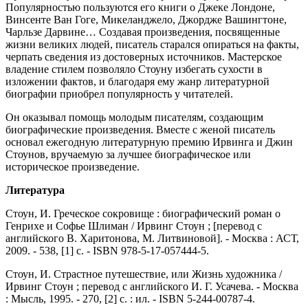
Популярностью пользуются его книги о Джеке Лондоне,
Винсенте Ван Гоге, Микеланджело, Джордже Вашингтоне,
Чарльзе Дарвине… Создавая произведения, посвященные
жизни великих людей, писатель старался опираться на факты,
черпать сведения из достоверных источников. Мастерское
владение стилем позволяло Стоуну избегать сухости в
изложении фактов, и благодаря ему жанр литературной
биографии приобрел популярность у читателей.
Он оказывал помощь молодым писателям, создающим
биографические произведения. Вместе с женой писатель
основал ежегодную литературную премию Ирвинга и Джин
Стоунов, вручаемую за лучшее биографическое или
историческое произведение.
Литература
Стоун, И. Греческое сокровище : биографический роман о
Генрихе и Софье Шлиман / Ирвинг Стоун ; [перевод с
английского В. Харитонова, М. Литвиновой]. - Москва : АСТ,
2009. - 538, [1] с. - ISBN 978-5-17-057444-5.
Стоун, И. Страстное путешествие, или Жизнь художника /
Ирвинг Стоун ; перевод с английского И. Г. Усачева. - Москва
: Мысль, 1995. - 270, [2] с. : ил. - ISBN 5-244-00787-4.