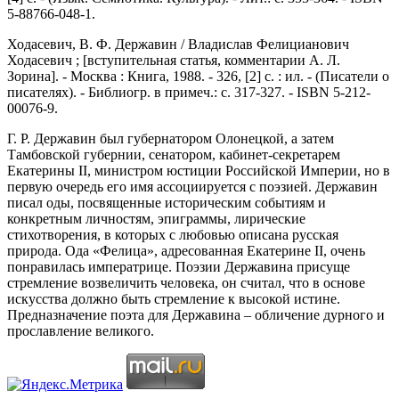
5-88766-048-1.
Ходасевич, В. Ф. Державин / Владислав Фелицианович
Ходасевич ; [вступительная статья, комментарии А. Л.
Зорина]. - Москва : Книга, 1988. - 326, [2] с. : ил. - (Писатели о
писателях). - Библиогр. в примеч.: с. 317-327. - ISBN 5-212-
00076-9.
Г. Р. Державин был губернатором Олонецкой, а затем
Тамбовской губернии, сенатором, кабинет-секретарем
Екатерины II, министром юстиции Российской Империи, но в
первую очередь его имя ассоциируется с поэзией. Державин
писал оды, посвященные историческим событиям и
конкретным личностям, эпиграммы, лирические
стихотворения, в которых с любовью описана русская
природа. Ода «Фелица», адресованная Екатерине II, очень
понравилась императрице. Поэзии Державина присуще
стремление возвеличить человека, он считал, что в основе
искусства должно быть стремление к высокой истине.
Предназначение поэта для Державина – обличение дурного и
прославление великого.