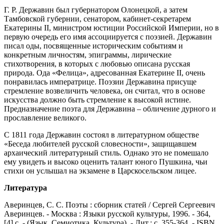
Г. Р. Державин был губернатором Олонецкой, а затем
Тамбовской губернии, сенатором, кабинет-секретарем
Екатерины II, министром юстиции Российской Империи, но в
первую очередь его имя ассоциируется с поэзией. Державин
писал оды, посвященные историческим событиям и
конкретным личностям, эпиграммы, лирические
стихотворения, в которых с любовью описана русская
природа. Ода «Фелица», адресованная Екатерине II, очень
понравилась императрице. Поэзии Державина присуще
стремление возвеличить человека, он считал, что в основе
искусства должно быть стремление к высокой истине.
Предназначение поэта для Державина – обличение дурного и
прославление великого.
С 1811 года Державин состоял в литературном обществе
«Беседа любителей русской словесности», защищавшем
архаический литературный стиль. Однако это не помешало
ему увидеть и высоко оценить талант юного Пушкина, чьи
стихи он услышал на экзамене в Царскосельском лицее.
Литература
Аверинцев, С. С. Поэты : сборник статей / Сергей Сергеевич
Аверинцев. - Москва : Языки русской культуры, 1996. - 364,
[4] с. - (Язык. Семиотика. Культура). - Лит.: с. 355-364. - ISBN