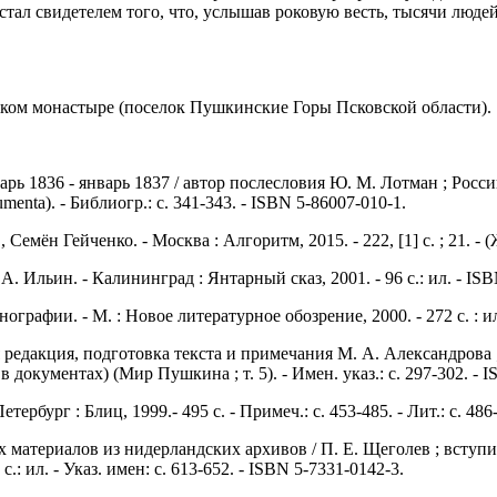
тал свидетелем того, что, услышав роковую весть, тысячи людей
ком монастыре (поселок Пушкинские Горы Псковской области).
рь 1836 - январь 1837 / автор послесловия Ю. М. Лотман ; Росс
umenta). - Библиогр.: с. 341-343. - ISBN 5-86007-010-1.
ён Гейченко. - Москва : Алгоритм, 2015. - 222, [1] с. ; 21. - 
А. Ильин. - Калининград : Янтарный сказ, 2001. - 96 с.: ил. - IS
рафии. - М. : Новое литературное обозрение, 2000. - 272 с. : ил
 редакция, подготовка текста и примечания М. А. Александрова 
в документах) (Мир Пушкина ; т. 5). - Имен. указ.: с. 297-302. -
рбург : Блиц, 1999.- 495 с. - Примеч.: с. 453-485. - Лит.: с. 486
атериалов из нидерландских архивов / П. Е. Щеголев ; вступител
.: ил. - Указ. имен: с. 613-652. - ISBN 5-7331-0142-3.