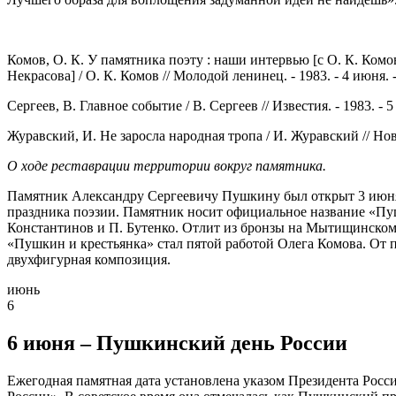
Комов, О. К. У памятника поэту : наши интервью [с О. К. Ком
Некрасова] / О. К. Комов // Молодой ленинец. - 1983. - 4 июня. -
Сергеев, В. Главное событие / В. Сергеев // Известия. - 1983. - 
Журавский, И. Не заросла народная тропа / И. Журавский // Новос
О ходе реставрации территории вокруг памятника.
Памятник Александру Сергеевичу Пушкину был открыт 3 июня 
праздника поэзии. Памятник носит официальное название «Пуш
Константинов и П. Бутенко. Отлит из бронзы на Мытищинском з
«Пушкин и крестьянка» стал пятой работой Олега Комова. От 
двухфигурная композиция.
июнь
6
6 июня – Пушкинский день России
Ежегодная памятная дата установлена указом Президента Росс