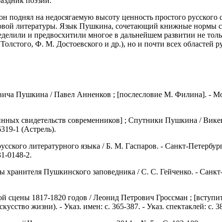
аздник поэзии.
 он поднял на недосягаемую высоту ценность простого русского 
овой литературы. Язык Пушкина, сочетающий книжные нормы с ж
елили и предвосхитили многое в дальнейшем развитии не только
Толстого, Ф. М. Достоевского и др.), но и почти всех областей 
ча Пушкина / Павел Анненков ; [послесловие М. Филина]. - Моск
инных свидетельств современников] ; Спутники Пушкина / Викент
6319-1 (Астрель).
сского литературного языка / Б. М. Гаспаров. - Санкт-Петербург 
31-0148-2.
ранителя Пушкинского заповедника / С. С. Гейченко. - Санкт-Петерб
й сцены 1817-1820 годов / Леонид Петрович Гроссман ; [вступит
 (Искусство жизни). - Указ. имен: с. 365-387. - Указ. спектаклей: с. 