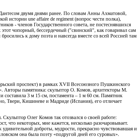
 с Дантесом двумя днями ранее. По словам Анны Ахматовой,
й истории une affaire de regiment (вопрос чести полка),
ников - членов Государственного совета, не постеснявшихся
к этот чопорный, бессердечный ("свинский", как говаривал сам
 бросились к дому поэта и навсегда вместе со всей Россией там
брьский проспект) в рамках XVII Всесоюзного Пушкинского
». Авторы памятника: скульптор О. Комов, архитекторы М.
составила 3 м 15 см, постамента – 1 м 60 см. Памятник
о, Твери, Кишиневе и Мадриде (Испания), его отличает
 Скульптор Олег Комов так отозвался о своей работе:
ст, что некоторых, мне кажется, несколько разочаровывает.
ек удивительной доброты, мудрости, прекрасно чувствовавшая и
ловском она была поэту «подругой дней его суровых».