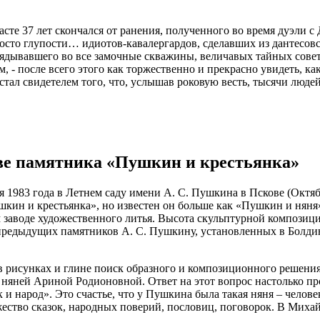
зрасте 37 лет скончался от ранения, полученного во время дуэли
осто глупости… идиотов-кавалергардов, сделавших из дантесовско
лядывавшего во все замочные скважины, величавых тайных совет
 - после всего этого как торжественно и прекрасно увидеть, ка
тал свидетелем того, что, услышав роковую весть, тысячи людей
кове памятника «Пушкин и крестьянка»
1983 года в Летнем саду имени А. С. Пушкина в Пскове (Октя
кин и крестьянка», но известен он больше как «Пушкин и няня
аводе художественного литья. Высота скульптурной композиции 
предыдущих памятников А. С. Пушкину, установленных в Болдин
в рисунках и глине поиск образного и композиционного решения.
 няней Ариной Родионовной. Ответ на этот вопрос настолько про
 и народ». Это счастье, что у Пушкина была такая няня – челов
ество сказок, народных поверий, пословиц, поговорок. В Михай
.