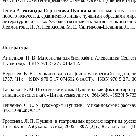
России». В советское время она отмечалась как Пушкинский пр
Гений
Александра Сергеевича Пушкина
не только в том, что
нового искусства, сравнимого лишь с лучшими образцами мир
литературного языка. Художественные открытия Пушкина опред
Лермонтова, Н. А. Некрасова, М. Е. Салтыкова-Щедрина, Л. Н. 
Литература
Анненков, П. В. Материалы для биографии Александра Сергееви
Пушкина). - ISBN 978-5-275-01424-2.
Вересаев, В. В. Пушкин в жизни : [систематический свод подл
1757, [1] c. - ISBN 978-5-17-074602-6 (АСТ). - ISBN 978-5-271-3
Гаспаров, Б. М. Поэтический язык Пушкина как факт истории ру
западная русистика). - Цитируемая лит.: с. 361-386. - ISBN 5-73
Гейченко, С. С. У Лукоморья: Пушкин - Михайловское : рассказы х
978-5-9904078-1-7.
Гроссман, Л. П. Пушкин в театральных креслах: картины русско
Петербург : Азбука-классика, 2005. - 397, [2] с., 8 л. ил. : ил. -