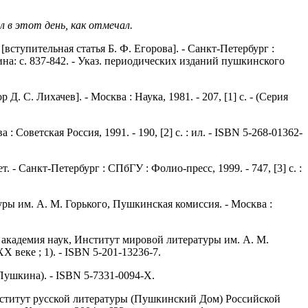
л в этот день, как отмечал.
вступительная статья Б. Ф. Егорова]. - Санкт-Петербург :
шкина: c. 837-842. - Указ. периодических изданий пушкинского
С. Лихачев]. - Москва : Наука, 1981. - 207, [1] с. - (Серия
Советская Россия, 1991. - 190, [2] с. : ил. - ISBN 5-268-01362-
Санкт-Петербург : СПбГУ : Фолио-пресс, 1999. - 747, [3] с. :
ры им. А. М. Горького, Пушкинская комиссия. - Москва :
 академия наук, Институт мировой литературы им. А. М.
X веке ; 1). - ISBN 5-201-13236-7.
 Пушкина). - ISBN 5-7331-0094-Х.
Институт русской литературы (Пушкинский Дом) Российской