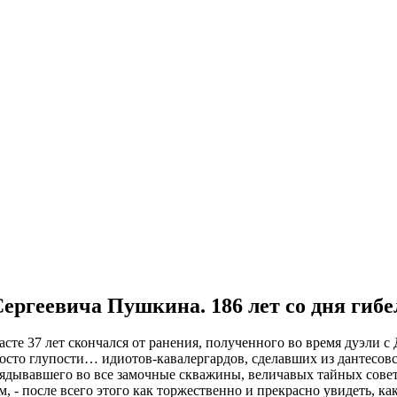
ергеевича Пушкина. 186 лет со дня гибел
зрасте 37 лет скончался от ранения, полученного во время дуэли
осто глупости… идиотов-кавалергардов, сделавших из дантесовско
лядывавшего во все замочные скважины, величавых тайных совет
 - после всего этого как торжественно и прекрасно увидеть, ка