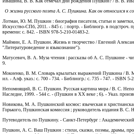
Ивашина, В. В. Как отмечал дни рождения Пушкин? / В. В. Ивашин
О жизни русского поэта А. С. Пушкина. Как он относился к со
Лотман, Ю. М. Пушкин : биография писателя, статьи и заметки, 
Искусство-СПб, 2011. - 845 с. : портр. - Библиогр. в подстроч.
времени: c. 842. - ISBN 978-5-210-01483-2.
Маймин, Е. А. Пушкин. Жизнь и творчество / Евгений Александр
"Литературоведение и языкознание").
Матусевич, В. А. Муза чтения : рассказы об А. С. Пушкине - чит
9.
Мокиенко, В. М. Словарь крылатых выражений Пушкина / В. М. М
ил. - Алф. указ.: с. 700 - 734. - Библиогр.: с. 735 - 747. - ISBN 
Непомнящий, В. С. Пушкин. Русская картина мира / В. С. Непо
Наследие, 1999. - 544 с. - (Пушкин в XX веке ; 6). - Указ. прои
Новикова, М. А. Пушкинский космос: языческая и христианская
Горького, Пушкинская комиссия ; руководитель издания В. С. Неп
Путеводитель по Пушкину. - Санкт-Петербург : Академический Пр
Пушкин, А. С. Ваш Пушкин : стихи, сказки, поэмы, драмы, про