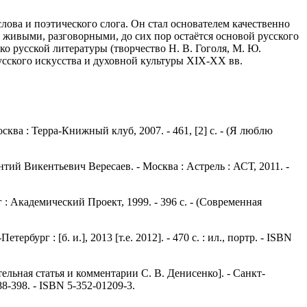
слова и поэтического слога. Он стал основателем качественно
ивыми, разговорными, до сих пор остаётся основой русского
 русской литературы (творчество Н. В. Гоголя, М. Ю.
русского искусства и духовной культуры XIX-XX вв.
ва : Терра-Книжный клуб, 2007. - 461, [2] с. - (Я люблю
ий Викентьевич Вересаев. - Москва : Астрель : АСТ, 2011. -
: Академический Проект, 1999. - 396 с. - (Современная
ург : [б. и.], 2013 [т.е. 2012]. - 470 с. : ил., портр. - ISBN
ельная статья и комментарии С. В. Денисенко]. - Санкт-
388-398. - ISBN 5-352-01209-3.