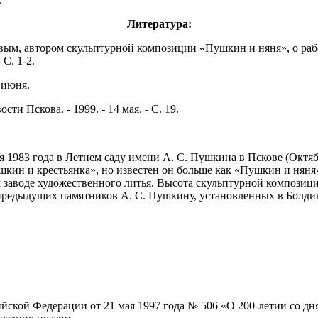
Литература:
овым, автором скульптурной композиции «Пушкин и няня», о рабо
 С. 1-2.
5 июня.
ти Пскова. - 1999. - 14 мая. - С. 19.
1983 года в Летнем саду имени А. С. Пушкина в Пскове (Октя
кин и крестьянка», но известен он больше как «Пушкин и няня
аводе художественного литья. Высота скульптурной композиции 
предыдущих памятников А. С. Пушкину, установленных в Болдин
ийской Федерации от 21 мая 1997 года № 506 «О 200-летии со 