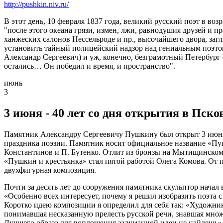
http://pushkin.niv.ru/
В этот день, 10 февраля 1837 года, великий русский поэт в во
"после этого океана грязи, измен, лжи, равнодушия друзей и пр
ханжеских салонов Нессельроде и пр., высочайшего двора, заг
установить тайный полицейский надзор над гениальным поэтом,
Александр Сергеевич) и уж, конечно, безграмотный Петербург с
остались… Он победил и время, и пространство".
июнь
3
3 июня - 40 лет со дня открытия в Пс
Памятник Александру Сергеевичу Пушкину был открыт 3 июня 
праздника поэзии. Памятник носит официальное название «Пуш
Константинов и П. Бутенко. Отлит из бронзы на Мытищинском з
«Пушкин и крестьянка» стал пятой работой Олега Комова. От 
двухфигурная композиция.
Почти за десять лет до сооружения памятника скульптор начал 
«Особенно всех интересует, почему я решил изобразить поэта с
Коротко идею композиции я определил для себя так: «Художник
понимавшая несказанную прелесть русской речи, знавшая множ
Лучшего образа для воплощения задуманной идеи не найдешь»