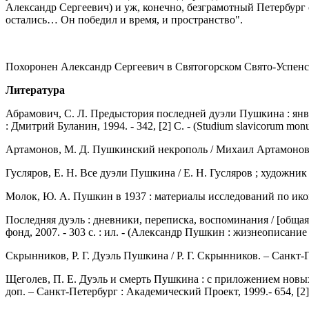
Александр Сергеевич) и уж, конечно, безграмотный Петербург с
остались… Он победил и время, и пространство".
Похоронен Александр Сергеевич в Святогорском Свято-Успенс
Литература
Абрамович, С. Л. Предыстория последней дуэли Пушкина : янва
: Дмитрий Буланин, 1994. - 342, [2] С. - (Studium slavicorum mon
Артамонов, М. Д. Пушкинский некрополь / Михаил Артамонов, Сем
Гусляров, Е. Н. Все дуэли Пушкина / Е. Н. Гусляров ; художник 
Молок, Ю. А. Пушкин в 1937 : материалы исследований по иконог
Последняя дуэль : дневники, переписка, воспоминания / [общая
фонд, 2007. - 303 с. : ил. - (Александр Пушкин : жизнеописание 
Скрынников, Р. Г. Дуэль Пушкина / Р. Г. Скрынников. – Санкт-Пете
Щеголев, П. Е. Дуэль и смерть Пушкина : с приложением новых м
доп. – Санкт-Петербург : Академический Проект, 1999.- 654, [2] с