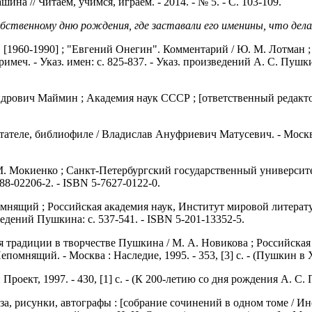
а // Читаем, учимся, играем. - 2014. - № 5. - С. 103-109.
бственному дню рождения, где заставали его именины, что дела
[1960-1990] ; "Евгений Онегин". Комментарий / Ю. М. Лотман ; [
 примеч. - Указ. имен: c. 825-837. - Указ. произведений А. С. Пу
ович Маймин ; Академия наук СССР ; [ответственный редактор Д. 
ателе, библиофиле / Владислав Ануфриевич Матусевич. - Москва : 
окиенко ; Санкт-Петербургский государственный университет. - 
5-288-02206-2. - ISBN 5-7627-0122-0.
мнящий ; Российская академия наук, Институт мировой литерату
зведений Пушкина: с. 537-541. - ISBN 5-201-13352-5.
 традиции в творчестве Пушкина / М. А. Новикова ; Российская
омнящий. - Москва : Наследие, 1995. - 353, [3] с. - (Пушкин в X
оект, 1997. - 430, [1] с. - (К 200-летию со дня рождения А. С.
за, рисунки, автографы : [собрание сочинений в одном томе / 