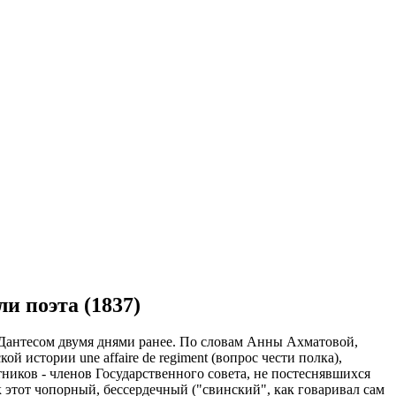
и поэта (1837)
 с Дантесом двумя днями ранее. По словам Анны Ахматовой,
й истории une affaire de regiment (вопрос чести полка),
ников - членов Государственного совета, не постеснявшихся
к этот чопорный, бессердечный ("свинский", как говаривал сам