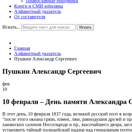
Православные праздники
Книги и СМИ юбиляры
Алфавитный указатель
От составителя
Искать...
Искать
Главная
Алфавитный указатель
Пушкин Александр Сергеевич
Пушкин Александр Сергеевич
фев
10
10 февраля – День памяти Александра С
В этот день, 10 февраля 1837 года, великий русский поэт в во
"после этого океана грязи, измен, лжи, равнодушия друзей и пр
ханжеских салонов Нессельроде и пр., высочайшего двора, заг
установить тайный полицейский надзор над гениальным поэтом,